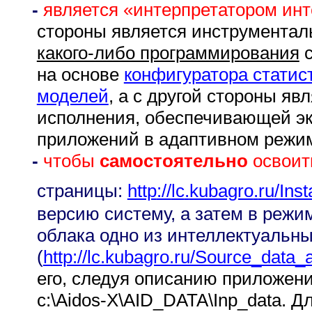
-
является «интерпретатором ин
стороны является инструмента
какого-либо программирования
с
на основе
конфигуратора статис
моделей
, а с другой стороны яв
исполнения, обеспечивающей эк
приложений в адаптивном режи
-
чтобы
самостоятельно
освоит
страницы:
http
://
lc
.
kubagro
.
ru
/
Inst
версию систему, а затем в режим
облака одно из интеллектуальн
(
http://lc.kubagro.ru/Source_data
его, следуя описанию приложен
c:\Aidos-X\AID_DATA\Inp_data. 