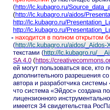
(
http://lc.kubagro.ru/Source_data
(
http://lc.kubagro.ru/aidos/Present
http://lc.kubagro.ru/Presentation_
http://lc.kubagro.ru/Presentation_
-
находится в полном открытом б
(
http://lc.kubagro.ru/aidos/_Aidos-
текстами (
http://lc.kubagro.ru/__A
SA 4.0
(
https://creativecommons.or
ей могут пользоваться все, кто п
дополнительного разрешения со
автора и разработчика системы 
что система «Эйдос» создана п
лицензионного инструментальног
имеется 34 свидетельства РосПа