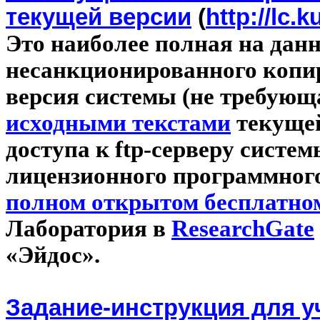
текущей версии
(
http://lc.
Это наиболее полная на да
несанкционированного копи
версия системы (не требующ
исходными текстами
текущей
доступа к
ftp
-серверу систе
лицензионного программного
полном открытом бесплатном
Лаборатория в
ResearchGate
«Эйдос».
Задание-инструкция для у