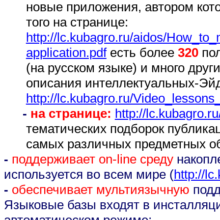
новые приложения, автором кот
того на странице:
http://lc.kubagro.ru/aidos/How_t
application.pdf
есть более
320
пол
(на русском языке) и много дру
описания интеллектуальных-Эй
http://lc.kubagro.ru/Video_lesson
-
на странице:
http://lc.kubagro.
тематических подборок публика
самых различных предметных об
-
поддерживает on-line среду
накопл
используется во всем мире (
http://l
-
обеспечивает мультиязычную
подд
Языковые базы входят в инсталляци