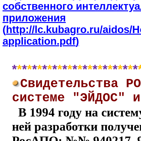
собственного интеллектуа
приложения
(
http://lc.kubagro.ru/aido
application.pdf
)
*
*
*
*
*
*
*
*
*
*
*
*
*
*
*
*
*
*
*
*
*
*
*
*
*
Свидетельства РО
системе "ЭЙДОС" и
В 1994 году на сист
ней разработки получе
РосАПО: №№ 940217, 94