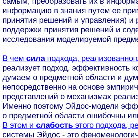
самым, преобразовать их в информа
информацию в знания путем ее прим
принятия решений и управления) и
поддержки принятия решений и сод
исследования моделируемой предме
В чем
сила
подхода, реализованног
реализует подход, эффективность ко
думаем о предметной области и ду
непосредственно на основе эмпирич
представлений о механизмах реализ
Именно поэтому Эйдос-модели эфф
о предметной области ошибочны или
В этом и
слабость
этого подхода, р
системы Эйдос - это феноменологи