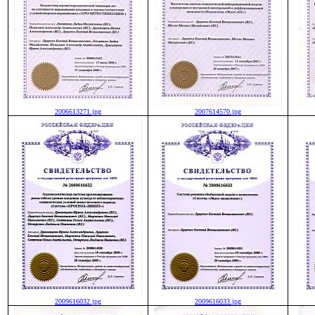
2006613271.jpg
2007614570.jpg
2009616032.jpg
2009616033.jpg