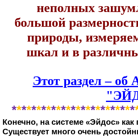
неполных зашум
большой размерности
природы, измеряе
шкал и в различн
Этот раздел – об
"ЭЙ
*
*
*
*
*
*
*
*
*
*
*
*
*
*
*
*
*
*
*
*
*
*
*
*
*
Конечно, на системе «Эйдос» как
Существует много очень достойн