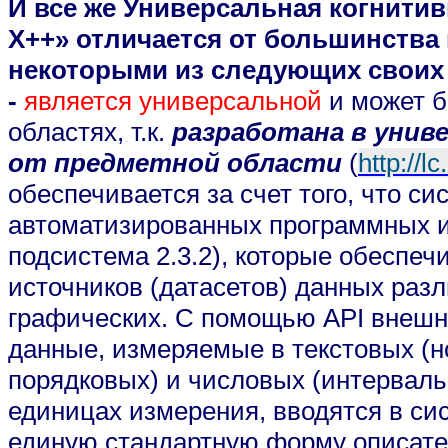
И все же Универсальная когнитив
Х++» отличается от большинства и
некоторыми из следующих своих
-
является универсальной
и может б
областях, т.к.
разработана в унив
от предметной области
(
http://l
обеспечивается за счет того, что с
автоматизированных программных и
подсистема 2.3.2), которые обеспеч
источников (датасетов) данных разл
графических. С помощью
API
внешни
данные, измеряемые в текстовых (
порядковых) и числовых (интерваль
единицах измерения, вводятся в си
единую стандартную форму описат