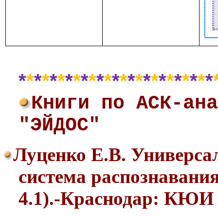
*
*
*
*
*
*
*
*
*
*
*
*
*
*
*
*
*
*
*
*
*
*
*
*
*
Книги по АСК-ана
"ЭЙДОС"
Луценко Е.В. Универса
система распознавания
4.1).-Краснодар: КЮИ 