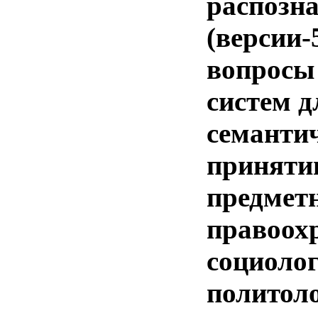
распозн
(версии-
вопросы
систем д
семантич
приняти
предмет
правоохр
социолог
политоло