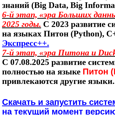
знаний (
Big
Data
,
Big
Informa
6-й этап, «эра Больших данны
2025 годы.
С 2023 развитие с
на языках Питон (Python), C
Экспресс++
.
7-й этап, «эра Питона и
Duc
С 07.08.2025 развитие систе
полностью на языке
Питон (
привлекаются другие языки.
Скачать и запустить сист
на текущий момент верси