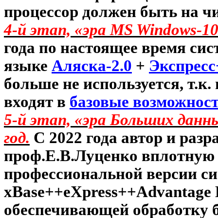
процессор должен быть на ч
4-й этап, «эра
MS
Windows
-1
года по настоящее время сис
языке
Аляска-2.0
+
Экспресс
больше не используется, т.к
входят в
базовые возможнос
5-й этап, «эра Больших данн
год.
С 2022 года автор и раз
проф.Е.В.Луценко вплотную 
профессиональной версии си
xBase
++
eXpress
++
Advantage
обеспечивающей обработку 