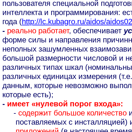
пользователя специальной подготовк
интеллекта и программирования: ес
года (
http://lc.kubagro.ru/aidos/aidos
-
реально работает
, обеспечивает
у
форме силы и направления причинн
неполных зашумленных взаимозави
большой размерности числовой и н
различных типах шкал (номинальных
различных единицах измерения (т.е.
данным, которые невозможно выполн
которые есть);
-
имеет «нулевой порог входа»:
-
содержит большое количество
и
поставляемых с инсталляцией) 
приложений
(в настоящее врем