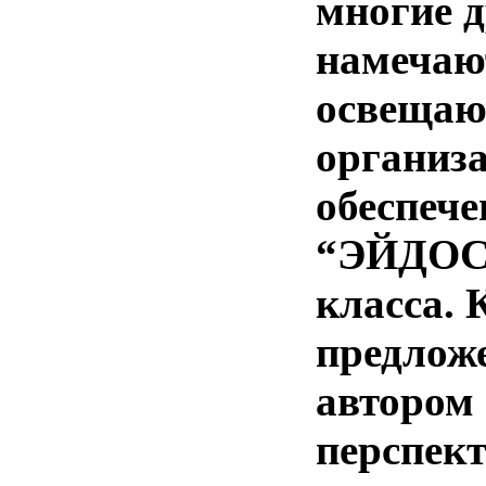
многие д
намечаю
освещаю
организ
обеспеч
“ЭЙДОС”
класса.
предлож
автором 
перспект