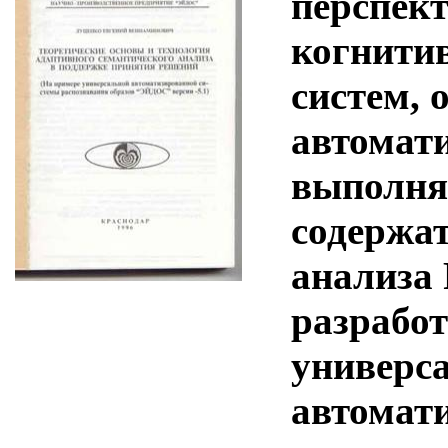
перспек
когнити
систем,
автомат
выполня
содержат
анализа 
разрабо
универс
автомат