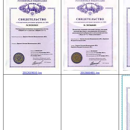
2012619610.jpg
2013660481.jpg