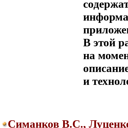
содержа
информа
приложе
В этой р
на моме
описани
и технол
Симанков В.С., Луценк