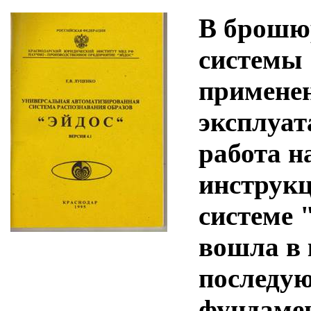
В брошюр
системы
применен
эксплуат
работа н
инструкц
системе 
вошла в 
последу
фундамен