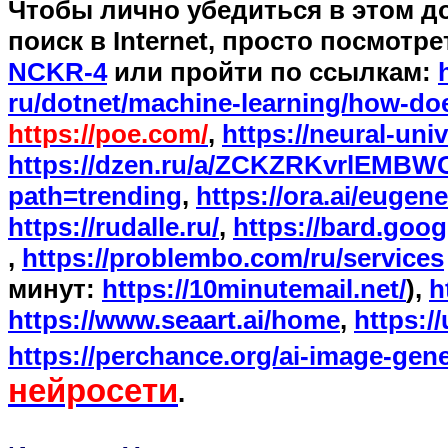
Чтобы лично убедиться в этом д
поиск в Internet, просто посмот
NCKR-4
или пройти по ссылкам:
ru/dotnet/machine-learning/how-do
https://poe.com/
,
https://neural-univ
https://dzen.ru/a/ZCKZRKvrlEMBW
path=trending
,
https://ora.ai/eugen
https://rudalle.ru/
,
https://bard.goog
,
https://problembo.com/ru/services
минут:
https://10minutemail.net/
),
h
https://www.seaart.ai/home
,
https://
https://perchance.org/ai-image-gene
нейросети
.