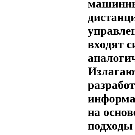
машинны
дистанци
управлен
входят с
аналоги
Излагаю
разрабо
информа
на основ
подходы