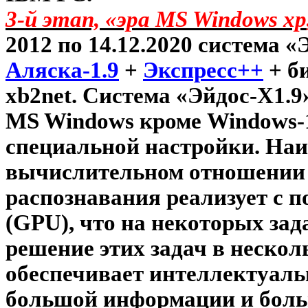
3-й этап, «эра
MS
Windows
xp
2012 по 14.12.2020 система 
Аляска-1.9
+
Экспресс++
+ б
xb
2
net
. Система «Эйдос-Х1.9
MS
Windows
кроме
Windows
-
специальной настройки. Наи
вычислительном отношении 
распознавания реализует с 
(
GPU
), что на некоторых за
решение этих задач в нескол
обеспечивает интеллектуал
большой информации и боль