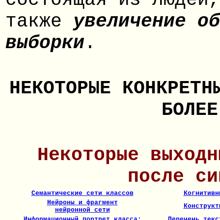
состоящая из людей,
также
увеличение об
выборки
.
НЕКОТОРЫЕ КОНКРЕТН
БОЛЕЕ
Некоторые выходн
после си
Семантические сети классов
Когнитивн
Нейроны и фрагмент
Конструкт
нейронной сети
Информационный портрет класса:
Перечень текс