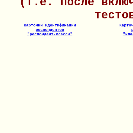
(т.е. после вклю
тесто
Карточки идентификации
Карто
респондентов
"респондент-классы"
"кла