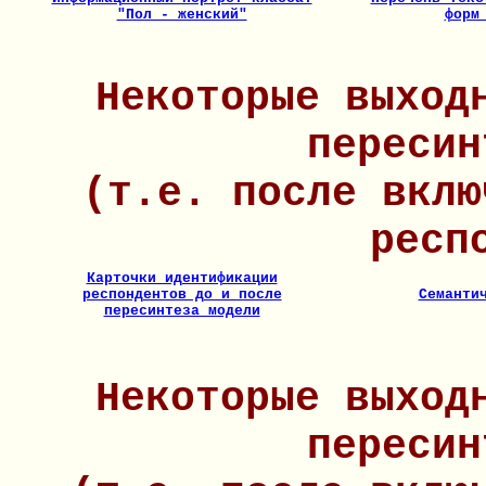
"Пол - женский"
форм
Некоторые выход
пересин
(т.е. после вклю
респ
Карточки идентификации
респондентов до и после
Семанти
пересинтеза модели
Некоторые выход
пересин