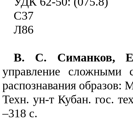
УДК 62-50: (075.8)
С37
Л86
В. С. Симанков, Е
управление сложными 
распознавания образов: М
Техн. ун-т Кубан. гос. те
–318
с.