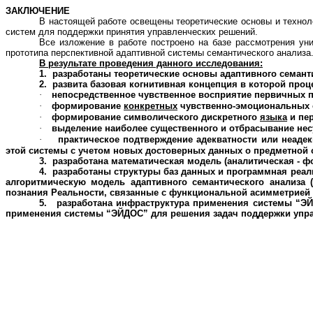
ЗАКЛЮЧЕНИЕ
В настоящей работе освещены теоретические основы и техно
систем для поддержки принятия управленческих решений.
Все изложение в работе построено на базе рассмотрения ун
прототипа перспективной адаптивной
системы семантического анализа
В результате проведения данного исследования:
1.
разработаны теоретические основы адаптивного
семант
2.
развита базовая когнитивная
концепция
в которой проц
·
непосредственное чувственное восприятие первичных п
·
формирование
конкретных
чувственно-эмоциональных 
·
формирование символического дискретного
языка
и пер
·
выделение наиболее существенного и отбрасывание не
·
практическое подтверждение адекватности или неаде
этой системы с учетом новых достоверных данных о предметной о
3.
разработана математическая модель (аналитическая - ф
4.
разработаны структуры баз данных и программная реа
алгоритмическую модель адаптивного
семантического анализа 
познания Реальности, связанные с функциональной асимметрией 
5.
разработана инфраструктура применения системы “Э
применения системы “ЭЙДОС” для решения задач поддержки упр