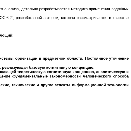
го анализа, детально разрабатывается методика применения подобных
ДОС
-
6.2”
, разработанной автором,
которая
рассматривается в качестве
чающий:
истемы ориентации в предметной области. Постоянное уточнение
а, реализующая базовую когнитивную концепцию;
ощающей теоретическую когнитивную концепцию, аналитическую и
щение фундаментальные закономерности человеческого способа
ские, технические и другие аспекты информационной технологии