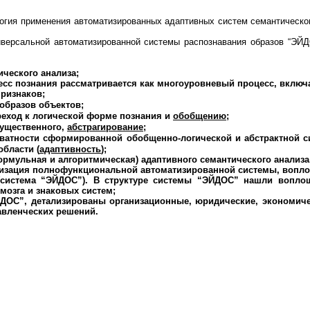
логия применения автоматизированных адаптивных
систем семантическо
иверсальной автоматизированной системы распознавания
образов “ЭЙ
.
ического анализа;
есс познания рассматривается как многоуровневый процесс, вклю
ризнаков;
образов объектов;
еход к логической форме познания и
обобщению
;
существенного,
абстрагирование
;
кватности сформированной обобщенно-логической и абстрактной с
бласти (
адаптивность
);
ормульная и алгоритмическая) адаптивного
семантического анализ
лизация полнофункциональной
автоматизированной системы, вопл
(система “ЭЙДОС
”). В структуре системы “ЭЙДОС” нашли вопло
мозга и знаковых систем;
ЙДОС
”, детализированы организационные, юридические, экономиче
авленческих решений.