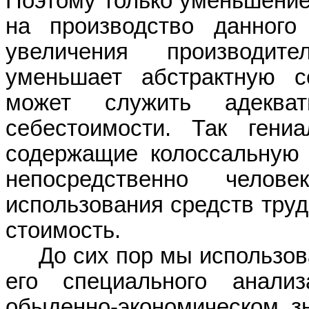
Поэтому только уменьшение
на
производство данного
увеличения производите
уменьшает
абстрактную се
может служить адеква
себестоимости. Так гениа
содержащие колоссальную
непосредственно челове
использования сре
дств тр
уд
стоимость.
До сих пор мы использов
его специального анали
обыденно-экономическом з