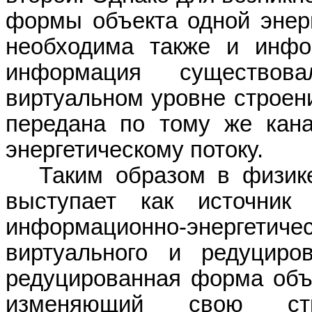
формы объекта одной энерг
необходима также и инфо
информация существо
виртуальном
уровне строен
передана по тому же кана
энергетическому потоку.
Таким
образом
в физике
выступает как источник
информационно-энергети
виртуального
и редуциров
редуцированная форма объе
изменяющий свою ст