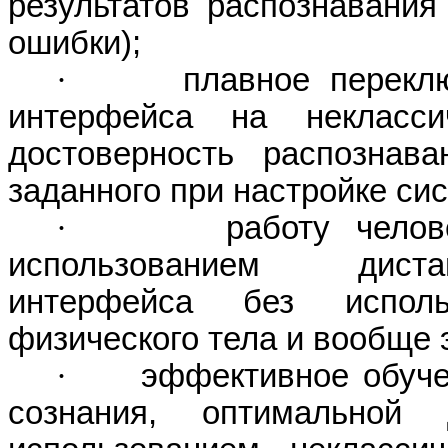
результатов распознавания
ошибки);
·
плавное перекл
интерфейса
на
некласси
достоверность распознава
заданного при настройке си
·
работу чело
использованием дистан
интерфейса
без исполь
физического тела и вообще э
·
эффективное обуче
сознания, оптимально