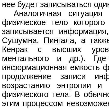
нее будет записываться оди
Аналогичная ситуация
физическое тело которого
записывается информация
Сушумна
, Пингала
, а так
Кенрак
с высших уровн
ментального
и др.). Где
информационная емкость фи
продолжение записи ин
возрастанию энтропии
и
в
физического тела. В обычн
этим процессом невозможен,