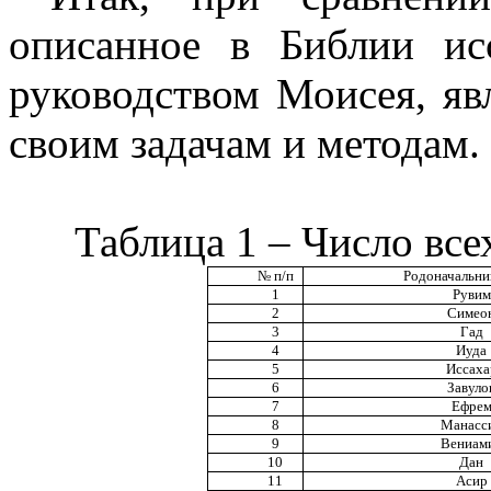
описанное в Библии ис
руководством Моисея, яв
своим задачам и методам.
Таблица 1 – Число все
№ п/п
Родоначальни
1
Рувим
2
Симео
3
Гад
4
Иуда
5
Иссаха
6
Завуло
7
Ефре
8
Манасс
9
Вениам
10
Дан
11
Асир