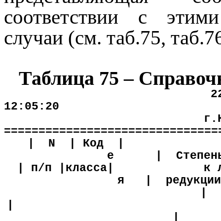
соответствии с этими
случаи (см. таб.75, таб.76
Таблица
75
– Справочн
2
12:05:20
г.
===============================
|
N
| Код
|
е
|
Степен
| п/п |класса|
к 
я
|
редукции
|
|
|