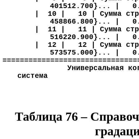
401512.700}... |
0
|
10 |
10 | Сумма стр
458866.800}... |
0
|
11 |
11 | Сумма стр
516220.900}... |
0
|
12 |
12 | Сумма стр
573575.000}... |
0
===============================
Универсальная ко
система
Таблица
76
– Справоч
градац