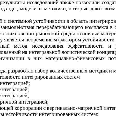
езультаты исследований также позволили создат
одходы, модели и методики, которые дают возм
 и системной устойчивости в область интегриро
заимодействия перерабатывающего комплекса в 
 возникновении рыночной среды основные матер
ому является непременным фактором устойчивости
сный метод исследования эффективности и у
нованный на интегральной
логистической
концепц
рганизации в них материально-финансовых пот
ода разработан набор количественных методик и 
тивности интегрированных систем
 интеграцией;
интеграцией;
интеграцией;
тричной интеграцией;
ающей
корпорации с вертикально-матричной интег
цы устойчивости интегрированных систем;