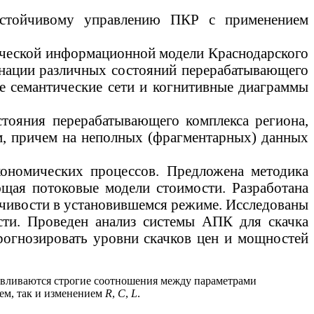
устойчивому управлению ПКР с применением
ической информационной модели Краснодарского
минации различных состояний перерабатывающего
же семантические сети и когнитивные диаграммы
тояния перерабатывающего комплекса региона,
м, причем на неполных (фрагментарных) данных
кономических процессов. Предложена методика
щая потоковые модели стоимости. Разработана
йчивости в установившемся режиме. Исследованы
сти. Проведен анализ системы АПК для скачка
огнозировать уровни скачков цен и мощностей
авливаются строгие соотношения между параметрами
ем, так и изменением
R
,
C
,
L
.