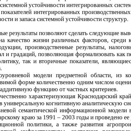
 системной устойчивости интегрированных систем
 показателей интегрированных производственных
ости и запаса системной устойчивости структур.
ые результаты позволяют сделать следующие выв
 на качество жизни различных факторов, среди 
одукции, производственные результаты, налогов
л и градаций, позволяющая формализовать как п
литику, так и вторичные показатели, являющи
а
.
оуровневой модели предметной области, из к
вимой форме количественно одним числом оценив
 аддитивную функцию от частных критериев.
чественно характеризующая Краснодарский край 
в универсальную когнитивную аналитическую сис
вневой семантической информационной модели в
рскому краю за 1991 – 2003 годы и проведено ее
иционной политики, а также развития
агропрои