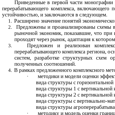
Приведенные в первой части монографии р
перерабатывающего комплекса, включающего п
устойчивостью, и заключаются в следующем.
Расширено значение понятий экономической
1.
Предложены и проанализированы схемы в
2.
рыночной экономик, показавшие, что при
проходят через рынок, адаптация к котор
Предложен и реализован комплек
3.
перерабатывающего комплекса региона, ос
систем, разработке структурных схем о
полученных соотношений.
В рамках предложенного комплексного мет
4.
·
методики и модели оценки эффек
вида структуры с горизонтальной
вида структуры 1 с вертикальной 
вида структуры 2 с вертикальной 
вида структуры с вертикально-ма
вида структуры
агроперерабатыв
·
методику и модель оценки грани