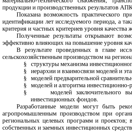
материально-технического снабжения, транс
продукции и производственных результатов АПК
Показана возможность практического
пр
идентификации лет исследуемого периода, а та
критерия и частных критериев уровня качества ж
Полученные результаты открывают возмо
эффективно влияющих на повышение
уровня ка
В результате проведенных в главе иссл
сельскохозяйственным производством на регио
§
структуры механизма инвестиционног
§
иерархии и взаимосвязи моделей и э
§
моделей предварительной сравнитель
§
моделей и алгоритма
инвестиционно-
§
моделей заключительного в
инвестиционных фондов.
Разработанные модели могут быть реко
агропромышленным производством при органи
региональных целевых программ и проектов;
собственных и заемных инвестиционных средств