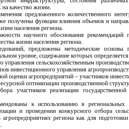
портной инфраструктуры, состояния различны
 на качество жизни.
именения предложенного количественного интег
кже получены функции влияния объемов и направ
изни населения региона.
жности научного обоснования рекомендаций п
чества жизни населения региона
.
едований, предложены методические основы г
нальном уровне, содержание которых определяет
о управления сельскохозяйственным производств
тапов инвестиционного управления
агропроизводс
ной оценки
агропредприятий
– участников инвест
ресурсной
оптимизации производственной струк
ыбора участников реализации государственно
мендованы к использованию в региональных 
зации и проведении конкурсного отбора сельс
 в
агропредприятиях
региона как для подготовки
.