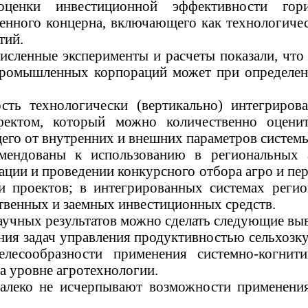
ценки инвестиционной эффективности гориз
енного концерна, включающего как технологиче
тий
.
сленные эксперименты и расчеты показали, что
промышленных корпораций может при определен
сть технологически (вертикально) интегриро
ектом, который можно количественно оцен
его от внутренних и внешних параметров систем
мендованы к использованию в региональных 
ции и проведении конкурсного отбора
агро
и пер
 проектов; в интегрированных системах регион
твенных и заемных инвестиционных средств.
учных результатов можно сделать следующие вы
ния задач управления продуктивностью
сельхозк
есообразности применения системно-когнити
на уровне
агротехнологии
.
алеко не исчерпывают возможности применени