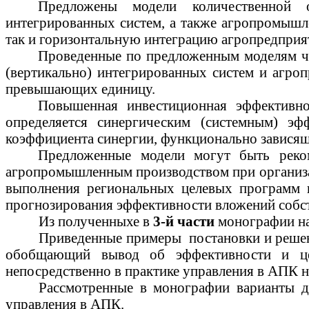
Предложены модели количественной о
интегрированных систем, а также агропромышл
так и горизонтальную интеграцию
агропредприя
Проведенные по предложенным моделям чи
(вертикально) интегрированных систем и агро
превышающих единицу.
Повышенная инвестиционная эффективно
определяется
синергическим
(системным) эфф
коэффициента синергии, функционально зависящ
Предложенные модели могут быть реко
агропромышленным производством при организа
выполнения региональных целевых программ и
прогнозирования эффективности вложений собс
Из
полученныхе
в
3-й части
монографии на
Приведенные примеры
постановки и реше
обобщающий вывод об эффективности и цел
непосредственно в практике управления в АПК 
Рассмотренные в монографии варианты д
управления в АПК.