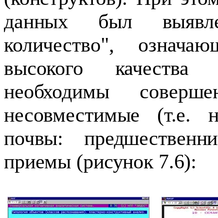
данных был выявле
количество", означа
высокого качества
необходимы соверш
несовместимые (т.е. 
почвы: предшественни
приемы (рисунок 7.6):