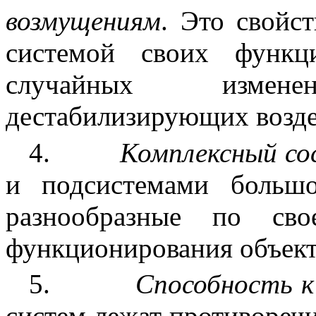
возмущениям
. Это свойс
системой своих функц
случайных изме
дестабилизирующих возде
4.
Комплексный со
и подсистемами больш
разнообразные по св
функционирования объек
5.
Способность 
систем лежат противореч