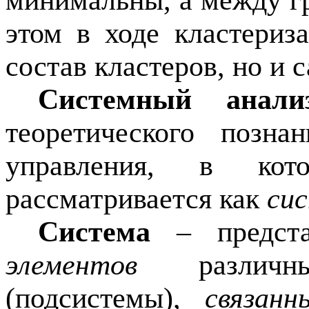
минимальны, а между г
этом в ходе кластериз
состав кластеров, но и 
Системный анали
теоретического позна
управления, в кот
рассматривается как
си
Система
– представ
элементов
различны
(подсистемы),
связанн