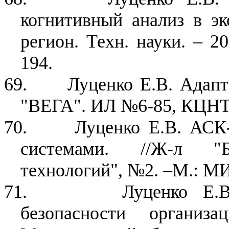
когнитивный анализ в эко
регион. Техн. науки. – 2
194.
69.
Луценко Е.В. Адапт
"ВЕГА". ИЛ №6-85, КЦНТИ
70.
Луценко Е.В. АСК
системами. //Ж-л "Б
технологий", №2. –М.: МИ
71.
Луценко Е.
безопасности организа