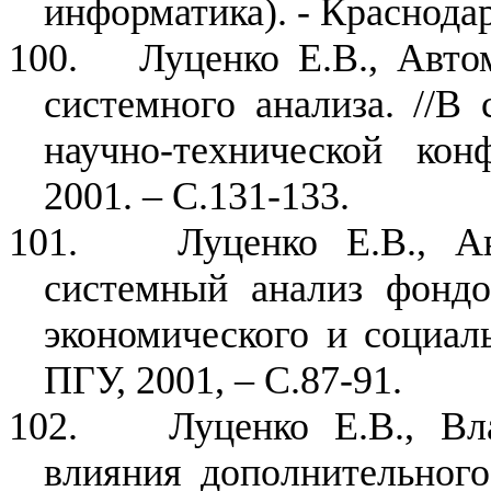
информатика). - Краснодар:
100.
Луценко Е.В., Авто
системного анализа. //В 
научно-технической ко
2001. – С.131-133.
101.
Луценко Е.В., А
системный анализ
фондо
экономического и социаль
ПГУ, 2001, – С.87-91.
102.
Луценко Е.В., Вл
влияния дополнительного