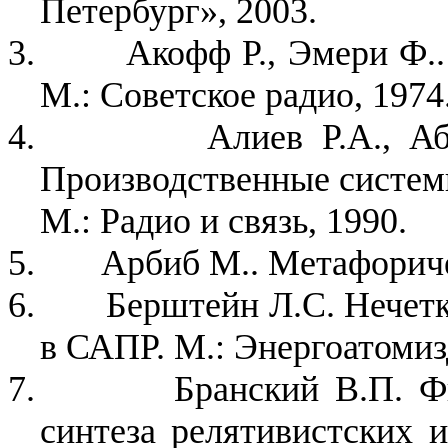
Петербург», 2003.
3.
Акофф Р., Эмери Ф..
М.: Советское радио, 1974
4.
Алиев Р.А., А
Производственные системы
М.: Радио и связь, 1990.
5.
Арбиб М.. Метафоричес
6.
Берштейн Л.С. Нечетк
в САПР. М.: Энергоатомизд
7.
Бранский В.П. Ф
синтеза релятивистских 