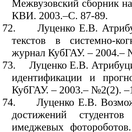
Межвузовский сборник нау
КВИ. 2003.–С. 87-89.
72.
Луценко Е.В. Атри
текстов в системно-ко
журнал КубГАУ. – 2004.– №
73.
Луценко Е.В. Атрибуци
идентификации и прогн
КубГАУ. – 2003.– №2(2). –
74.
Луценко Е.В. Возмо
достижений студенто
имеджевых фотороботов