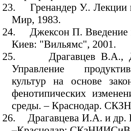
23.
Гренандер У.. Лекции 
Мир, 1983.
24.
Джексон П. Введение в
Киев: "Вильямс", 2001.
25.
Драгавцев В.А., 
Управление продуктив
культур на основе зако
фенотипических измене
среды. – Краснодар. СКЗН
26.
Драгавцева И.А. и др.
–Краснодар: СКзНИИСиВ, 