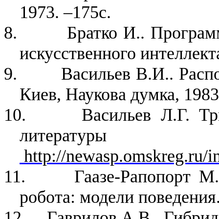
1973. –175с.
8.
Братко И.. Програ
искусственного интеллекта
9.
Васильев В.И.. Расп
Киев, Наукова думка, 1983
10.
Васильев Л.Г. Т
литерату
http://newasp.omskreg.ru/in
11.
Гаазе-Рапопорт М
робота: модели поведения.
12.
Гаврилов А.В.. Гибри