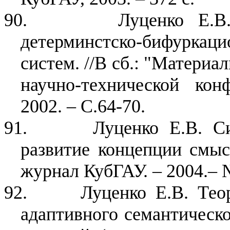
90.
Луценко Е.В
детерминстско-бифурк
систем. //В сб.: "Материа
научно-технической ко
2002. – С.64-70.
91.
Луценко Е.В. С
развитие концепции смыс
журнал КубГАУ. – 2004.– №
92.
Луценко Е.В. Тео
адаптивного семантическо