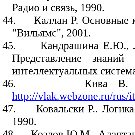
Радио и связь, 1990.
44.
Каллан Р. Основные 
"Вильямс", 2001.
45.
Кандрашина Е.Ю., 
Представление знаний
интеллектуальных системах
46.
Кива В. 
http://vlak.webzone.ru/rus/
47.
Ковальски Р.. Логика
1990.
48.
Козлов Ю.М.. Адаптац