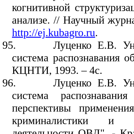
когнитивной структуриза
анализе. // Научный журн
http://ej.kubagro.ru
.
95.
Луценко Е.В. Ун
система распознавания 
КЦНТИ, 1993. – 4с.
96.
Луценко Е.В. Ун
система распознаван
перспективы применения
криминалистики и те
деятельности ОВД". - К