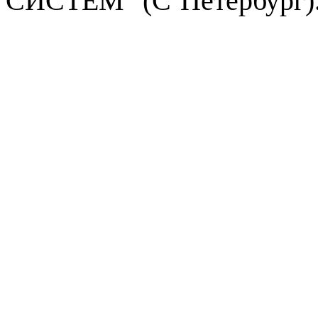
СИСТЕМ
" (
C`Петербург
)