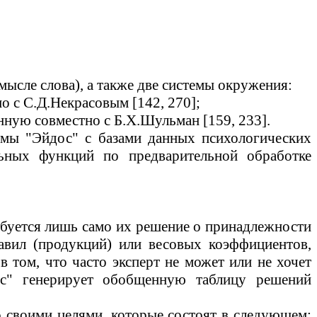
смысле слова), а также две системы окружения:
о с С.Д.Некрасовым [142, 270];
анную совместно с Б.Х.Шульман [159, 233].
емы "
Эйдос
" с базами данных психологических
ьных функций по предварительной обработке
требуется лишь само их решение о принадлежности
равил (продукций) или весовых коэффициентов,
в том, что часто эксперт не может или не хочет
с
" генерирует обобщенную таблицу решений
 своими целями, которые состоят в следующем: