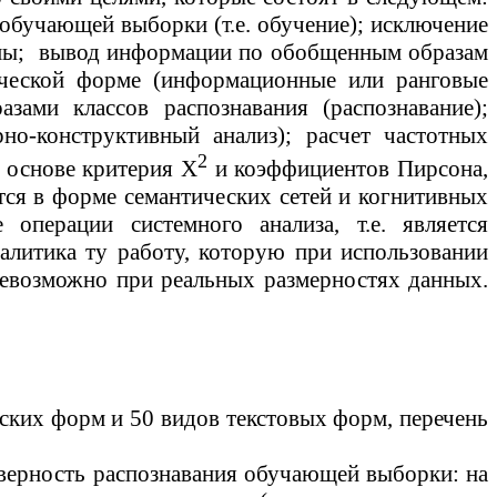
обучающей выборки (т.е. обучение); исключение
мы;
вывод информации по обобщенным образам
фической форме (информационные или ранговые
ами классов распознавания (распознавание);
рно-конструктивный
анализ); расчет частотных
2
а основе критерия X
и коэффициентов Пирсона,
ся в форме семантических сетей и когнитивных
операции системного анализа, т.е. является
налитика ту работу, которую при использовании
невозможно при реальных размерностях данных.
еских форм и 50 видов текстовых форм, перечень
верность распознавания обучающей выборки: на