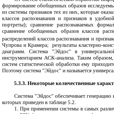
формирование обобщенных образов исследуемых 
из системы признаков тех из них, которые оказ
классов распознавания и признаков в удобно
портреты); сравнение распознаваемых форма
сравнение обобщенных образов классов расп
распределений классов распознавания и призна
Чупрова
и
Крамера
;
результаты
кластерно-конс
диаграмм. Система "
Эйдос
" в универсально
инструментарием
АСК-анализа
. Таким образом,
систем статистической обработки ему приходи
Поэтому система "
Эйдос
" и называется универс
5.3.3. Некоторые количественные харак
Система "
Эйдос
" обеспечивает генерацию 
которых приведен в таблице 5.2.
1. При применении системы в самых разли