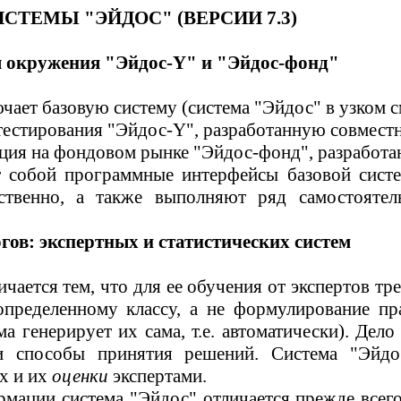
ИСТЕМЫ "
ЭЙДОС
"
(ВЕРСИИ 7.3)
ы окружения "
Эйдо
с
-
Y
" и "
Эйдос-фонд
"
ючает базовую систему (система "
Эйдос
" в узком 
тестирования "
Эйдо
с
-
Y
", разработанную совместн
ация на фондовом рынке "
Эйдос-фонд
", разработ
 собой программные интерфейсы базовой сист
ственно, а также выполняют ряд самостоятел
огов: экспертных и статистических систем
личается тем, что для ее обучения от экспертов 
определенному классу, а не формулирование п
генерирует их сама, т.е. автоматически). Дело 
ои способы принятия решений. Система "
Эйдо
х и их
оценки
экспертами.
рмации система "
Эйдос
"
отличается
прежде всего