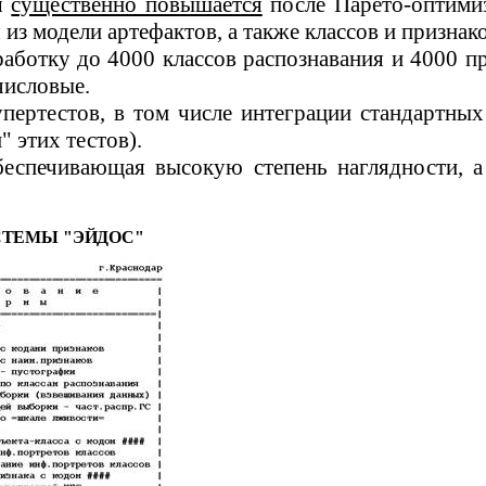
ая
существенно повышается
после Парето-оптимиз
я из модели артефактов, а также классов и призна
аботку до 4000 классов распознавания и 4000 п
 числовые.
упертестов
, в том числе интеграции стандартных
" этих тестов).
обеспечивающая высокую степень наглядности, 
СТЕМЫ "
ЭЙДОС
"