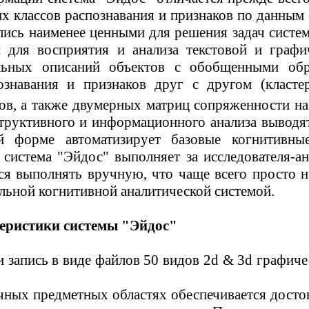
классов распознавания и признаков по данным 
ались наименее ценными для решения задач систе
й для восприятия и анализа текстовой и гра
льных описаний объектов с обобщенными образ
ознавания и признаков друг с другом (
класте
ков, а также двумерных матриц сопряженности н
труктивного
и информационного анализа выводят
й форме автоматизирует базовые когнитивные 
 система "
Эйдос
" выполняет за исследователя-а
тся выполнять вручную, что чаще всего просто 
альной когнитивной аналитической системой.
теристики системы "
Эйдос
"
и запись в виде файлов 50 видов 2d & 3d графич
чных предметных областях обеспечивается досто