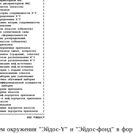
ем окружения "
Эйдо
с
-
Y
" и "
Эйдос-фонд
" в фор