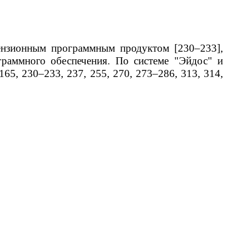
цензионным программным продуктом [230–233],
раммного обеспечения. По системе "
Эйдос
" и
65, 230–233, 237, 255, 270, 273–286, 313, 314,